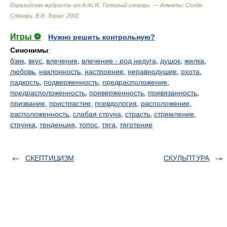
Евразийская мудрость от А до Я. Толковый словарь. — Алматы: Создiк-
Словарь
.
В.И. Зорин
.
2002
.
Игры ⚽
Нужно решить контрольную?
Синонимы
:
бзик
,
вкус
,
влечение
,
влечение - род недуга
,
душок
,
жилка
,
любовь
,
наклонность
,
настроение
,
неравнодушие
,
охота
,
падкость
,
подверженность
,
предрасположение
,
предрасположенность
,
приверженность
,
привязанность
,
призвание
,
пристрастие
,
псевдология
,
расположение
,
расположенность
,
слабая струна
,
страсть
,
стремление
,
струнка
,
тенденция
,
топос
,
тяга
,
тяготение
СКЕПТИЦИЗМ
СКУЛЬПТУРА