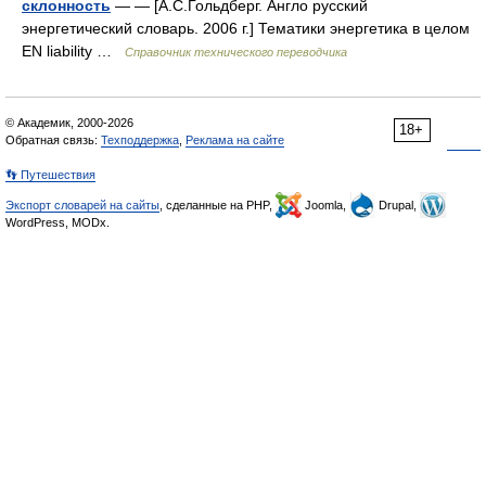
склонность
— — [А.С.Гольдберг. Англо русский
энергетический словарь. 2006 г.] Тематики энергетика в целом
EN liability …
Справочник технического переводчика
© Академик, 2000-2026
18+
Обратная связь:
Техподдержка
,
Реклама на сайте
👣 Путешествия
Экспорт словарей на сайты
, сделанные на PHP,
Joomla,
Drupal,
WordPress, MODx.